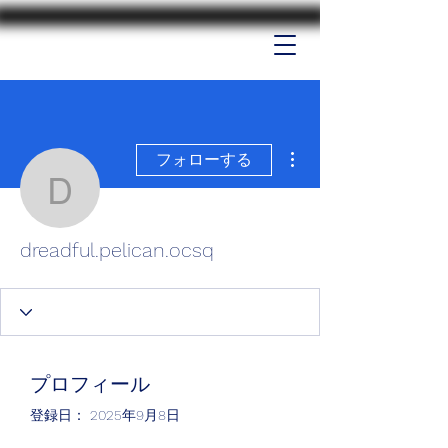
その他
フォローする
dreadful.pelican.ocsq
dreadful.pelican.ocsq
プロフィール
登録日： 2025年9月8日