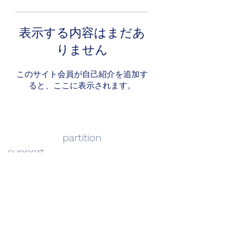
表示する内容はまだあ
りません
このサイト会員が自己紹介を追加す
ると、ここに表示されます。
partition
support
info@support-partition.com
TEL:
052-355-6017